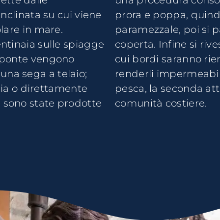
ette dalle
due dritti di
inclinata su cui viene
no le costole, il
olare in mare.
ono il ponte di
entinaia sulle spiagge
 ottenuto con tavole, i
l ponte vengono
ce bollente per
una sega a telaio;
 anche le barche da
ia o direttamente
sostentamento delle
e sono state prodotte
comunità costiere.