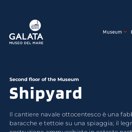
Skip
to
content
Museum
Second floor of the Museum
Shipyard
Il cantiere navale ottocentesco è una fab
nella “sala a tracciare”. La nave, sia qu
baracche e tettoie su una spiaggia; il le
leudo in lavorazione — che grande, vie