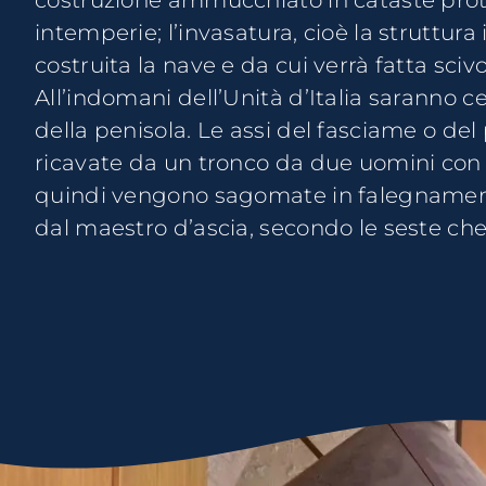
costruzione ammucchiato in cataste prot
una procedura consolidata: si parte dalla chiglia, i 
intemperie; l’invasatura, cioè la struttura 
prora e poppa, quindi si aggiungo
costruita la nave e da cui verrà fatta sciv
paramezzale, poi si passa ai bagli che sosteng
All’indomani dell’Unità d’Italia saranno c
coperta. Infine si riveste lo scheletro così
della penisola. Le assi del fasciame o de
cui bordi saranno riempiti di stoppa e pe
ricavate da un tronco da due uomini con 
renderli impermeabili. Così si costruivano
quindi vengono sagomate in falegnamer
pesca, la seconda attività su cui basava il 
dal maestro d’ascia, secondo le seste ch