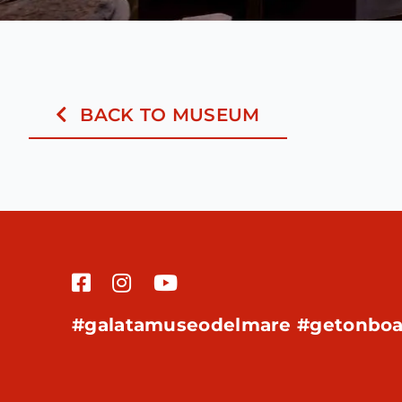
BACK TO MUSEUM
#galatamuseodelmare #getonboa