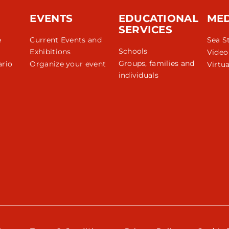
EVENTS
EDUCATIONAL
ME
SERVICES
e
Current Events and
Sea S
Schools
Exhibitions
Video
Groups, families and
rio
Organize your event
Virtua
individuals
r