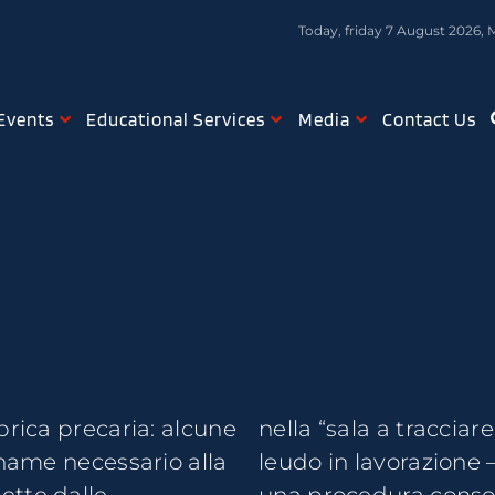
Today, friday 7 August 2026, 
Events
Educational Services
Media
Contact Us
brica precaria: alcune
ella piccola — come il
gname necessario alla
ne costruita secondo