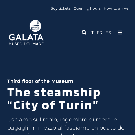
Skip
Buy tickets
Opening hours
How to arrive
to
content
IT
FR
ES
Toggle
Navigati
Museum
Events
Third floor of the Museum
The steamship
Educational Services
“City of Turin”
Media
Usciamo sul molo, ingombro di merci e
Contact Us
bagagli. In mezzo al fasciame chiodato del